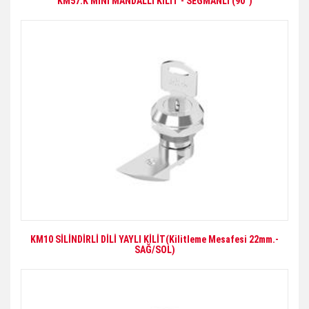
KM57.K MİNİ MANDALLI KİLİT - SEGMANLI (90°)
KM10 SİLİNDİRLİ DİLİ YAYLI KİLİT(Kilitleme Mesafesi 22mm.-
SAĞ/SOL)