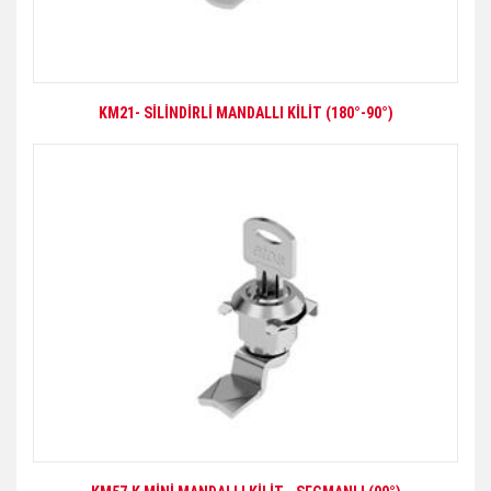
KM21- SİLİNDİRLİ MANDALLI KİLİT (180°-90°)