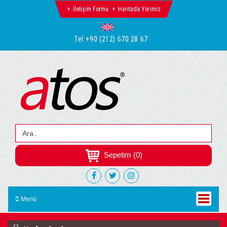
İletişim Formu
Haritada Yerimiz
Tel:
+90 (212) 670 28 67
Sepetim (0)
Menü