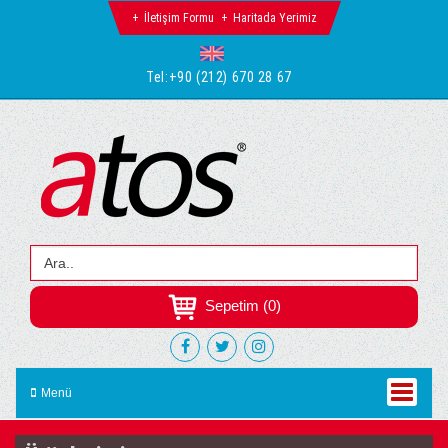
İletişim Formu
Haritada Yerimiz
Tel:
+90 (212) 670 28 67
Sepetim (0)
Menü