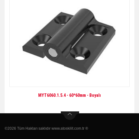
MYT6060.1.5.4 - 60*60mm - Boyalı
©2026 Tüm Hakları saklıdır www.atoskilit.com.tr ®