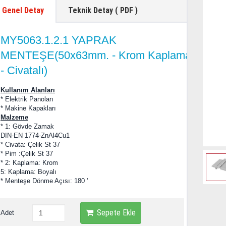
Genel Detay
Teknik Detay ( PDF )
MY5063.1.2.1 YAPRAK
MENTEŞE(50x63mm. - Krom Kaplamalı
- Civatalı)
Kullanım Alanları
* Elektrik Panoları
* Makine Kapakları
Malzeme
* 1: Gövde Zamak
DIN-EN 1774-ZnAl4Cu1
* Civata: Çelik St 37
* Pim :Çelik St 37
* 2: Kaplama: Krom
5: Kaplama: Boyalı
* Menteşe Dönme Açısı: 180 '
Sepete Ekle
Adet