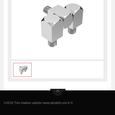
©2026 Tüm Hakları saklıdır www.atoskilit.com.tr ®