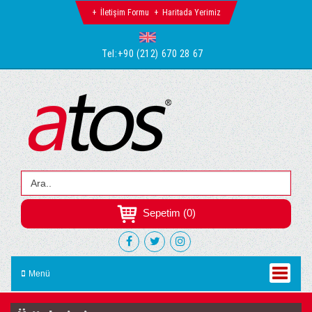
İletişim Formu
Haritada Yerimiz
Tel:
+90 (212) 670 28 67
Sepetim (0)
Menü